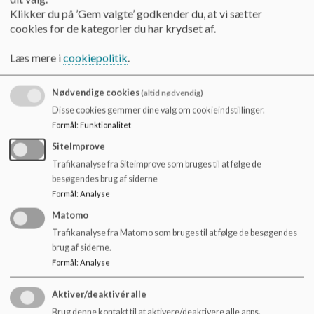
o
Klikker du på ’Gem valgte’ godkender du, at vi sætter
Skolens elevtal er pr. 14. april 2026:
l
cookies for de kategorier du har krydset af.
d
e
Førskole: 22
Læs mere i
cookiepolitik
.
t
0A: 17
1A: 14
2A: 23
Nødvendige cookies
(altid nødvendig)
3A: 18
Disse cookies gemmer dine valg om cookieindstillinger.
4A: 12
Formål
:
Funktionalitet
5A: 25
SiteImprove
6A: 32
Trafikanalyse fra Siteimprove som bruges til at følge de
7A: 22
besøgendes brug af siderne
7B: 25
Formål
:
Analyse
8A: 20
8B: 23
Matomo
9A: 25
Trafikanalyse fra Matomo som bruges til at følge de besøgendes
9B: 25
brug af siderne.
Formål
:
Analyse
ASF1: 53
ASF2: 42
Aktiver/deaktivér alle
Brug denne kontakt til at aktivere/deaktivere alle apps.