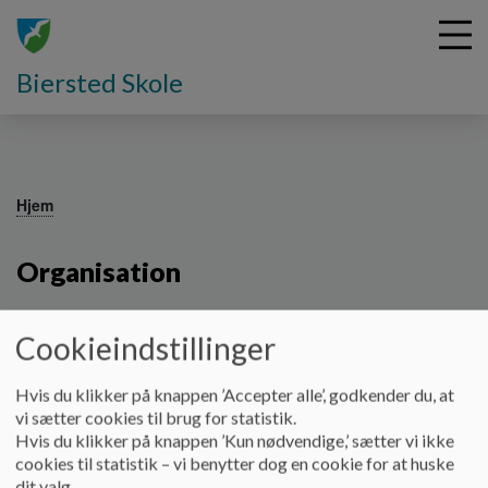
Biersted Skole
G
å
Hjem
t
i
Organisation
l
h
o
Biersted Skole ligger godt placeret i et landsbymiljø med kort
v
Cookieindstillinger
afstand til storbyen, Vildmosen og flere skovområder. Skolen
e
tilbyder undervisning fra børnehaveklasse til 9. klasse og rummer
d
Hvis du klikker på knappen ’Accepter alle’, godkender du, at
alle de faciliteter, som man med rimelighed kan forvente af en
i
vi sætter cookies til brug for statistik.
tidssvarende skole. Fra 7. klasse modtager skolen elever fra
n
Hvis du klikker på knappen ’Kun nødvendige,’ sætter vi ikke
Nørhalne og Gjøl Skole. Desuden har skolen en afdeling for
d
cookies til statistik – vi benytter dog en cookie for at huske
elever med autismespektrumsforstyrrelser ( ASF).
h
dit valg.