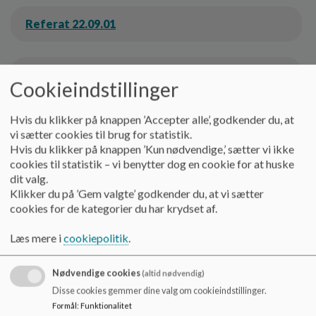
Referat 22.09.01
Referat 22.10.03
Cookieindstillinger
Hvis du klikker på knappen ’Accepter alle’, godkender du, at
Referat 22.12.07
vi sætter cookies til brug for statistik.
Hvis du klikker på knappen ’Kun nødvendige,’ sætter vi ikke
cookies til statistik – vi benytter dog en cookie for at huske
Referat 23.01.18
dit valg.
Klikker du på ’Gem valgte’ godkender du, at vi sætter
cookies for de kategorier du har krydset af.
Referat 23.03.08
Læs mere i
cookiepolitik
.
Nødvendige cookies
(altid nødvendig)
Referat 23.04.18
Disse cookies gemmer dine valg om cookieindstillinger.
Formål
:
Funktionalitet