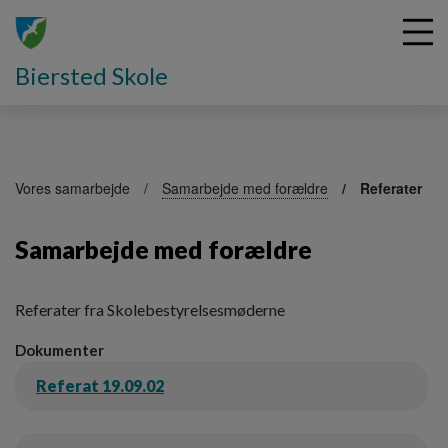
Biersted Skole
G
å
Vores samarbejde
Samarbejde med forældre
Referater
t
i
Samarbejde med forældre
l
h
o
v
Referater fra Skolebestyrelsesmøderne
e
Dokumenter
d
i
Referat 19.09.02
n
d
h