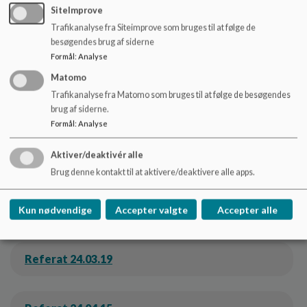
Referat 23.08.30
SiteImprove
Trafikanalyse fra Siteimprove som bruges til at følge de
besøgendes brug af siderne
Formål
:
Analyse
Referat 23.10.02
Matomo
Trafikanalyse fra Matomo som bruges til at følge de besøgendes
Referat 23.12.07
brug af siderne.
Formål
:
Analyse
Aktiver/deaktivér alle
Referat 24.01.15
Brug denne kontakt til at aktivere/deaktivere alle apps.
Referat 24.02.29
Kun nødvendige
Accepter valgte
Accepter alle
Referat 24.03.19