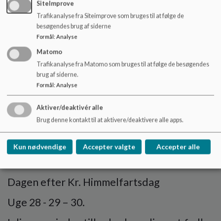
SiteImprove
ved SFOén.
Trafikanalyse fra Siteimprove som bruges til at følge de
besøgendes brug af siderne
Formål
:
Analyse
Matomo
Blanketter til ind-/udmeldelse og
Trafikanalyse fra Matomo som bruges til at følge de besøgendes
brug af siderne.
ændringskemaer
Formål
:
Analyse
sker på
www.jammerbugt.dk
Aktiver/deaktivér alle
Brug denne kontakt til at aktivere/deaktivere alle apps.
Lukkedage:
Kun nødvendige
Accepter valgte
Accepter alle
Mellem jul og nytår
Dagen efter Kr. Himmelfartsdag
Uge 28 - 29 – 30.