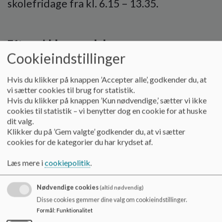
skolefridage fra kl. 6.15 – 13.35.
Eftermiddagsmodul:
Cookieindstillinger
Fra skoletids ophør til kl. 16.54. Fredage
dog til kl. 16.00.
Hvis du klikker på knappen ’Accepter alle’, godkender du, at
vi sætter cookies til brug for statistik.
På skolefridage fra kl. 8.00 – 16.54. Fredage
Hvis du klikker på knappen ’Kun nødvendige,’ sætter vi ikke
dog til kl. 16.00.
cookies til statistik – vi benytter dog en cookie for at huske
dit valg.
Klikker du på ’Gem valgte’ godkender du, at vi sætter
cookies for de kategorier du har krydset af.
Fuldtidsmodul:
Læs mere i
cookiepolitik
.
Fra kl. 6.15 – 16.54. Fredage dog til kl.
16.00.
Nødvendige cookies
(altid nødvendig)
Disse cookies gemmer dine valg om cookieindstillinger.
Formål
:
Funktionalitet
Taksterne er hængt op på opslagstavlen