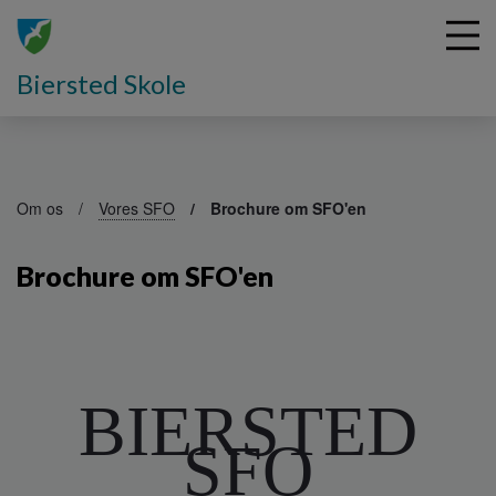
Biersted Skole
G
å
Om os
Vores SFO
Brochure om SFO'en
t
i
Brochure om SFO'en
l
h
o
v
e
d
BIERSTED
i
n
SFO
d
h