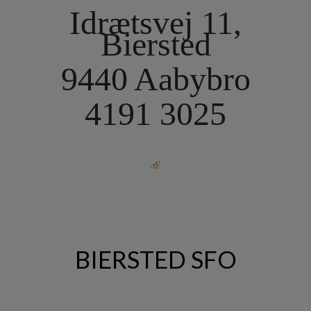
o
Idrætsvej 11,
l
Biersted
d
e
t
9440 Aabybro
4191 3025
BIERSTED SFO