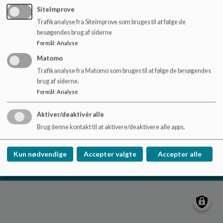
o
SiteImprove
l
Trafikanalyse fra Siteimprove som bruges til at følge de
d
besøgendes brug af siderne
e
Biersted Skole
Formål
:
Analyse
t
Idrætsvej 11, 9440 Aabybro
Matomo
bierstedskole@jammerbugt.dk
Trafikanalyse fra Matomo som bruges til at følge de besøgendes
+45 7257 8020
brug af siderne.
EAN NR.
5798003954059
Formål
:
Analyse
Tilgængelighedserklæring
Aktiver/deaktivér alle
Sitemap
Brug denne kontakt til at aktivere/deaktivere alle apps.
Cookie politik
Kun nødvendige
Accepter valgte
Accepter alle